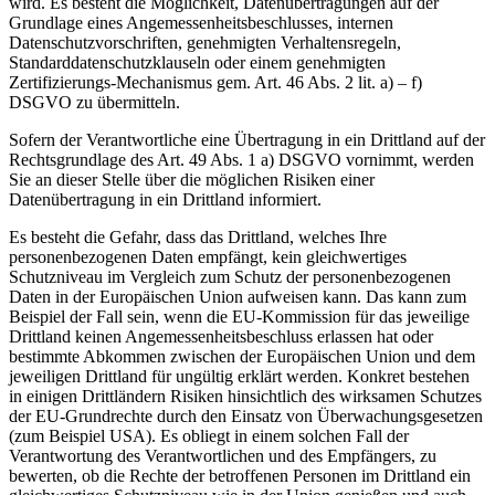
wird. Es besteht die Möglichkeit, Datenübertragungen auf der
Grundlage eines Angemessenheitsbeschlusses, internen
Datenschutzvorschriften, genehmigten Verhaltensregeln,
Standarddatenschutzklauseln oder einem genehmigten
Zertifizierungs-Mechanismus gem. Art. 46 Abs. 2 lit. a) – f)
DSGVO zu übermitteln.
Sofern der Verantwortliche eine Übertragung in ein Drittland auf der
Rechtsgrundlage des Art. 49 Abs. 1 a) DSGVO vornimmt, werden
Sie an dieser Stelle über die möglichen Risiken einer
Datenübertragung in ein Drittland informiert.
Es besteht die Gefahr, dass das Drittland, welches Ihre
personenbezogenen Daten empfängt, kein gleichwertiges
Schutzniveau im Vergleich zum Schutz der personenbezogenen
Daten in der Europäischen Union aufweisen kann. Das kann zum
Beispiel der Fall sein, wenn die EU-Kommission für das jeweilige
Drittland keinen Angemessenheitsbeschluss erlassen hat oder
bestimmte Abkommen zwischen der Europäischen Union und dem
jeweiligen Drittland für ungültig erklärt werden. Konkret bestehen
in einigen Drittländern Risiken hinsichtlich des wirksamen Schutzes
der EU-Grundrechte durch den Einsatz von Überwachungsgesetzen
(zum Beispiel USA). Es obliegt in einem solchen Fall der
Verantwortung des Verantwortlichen und des Empfängers, zu
bewerten, ob die Rechte der betroffenen Personen im Drittland ein